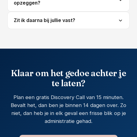
opzeggen?
beperkt tot toegang geven en een paar vragen
en schip valt. De historie nemen we mee in je
beantwoorden.
nieuwe administratie.
Het formele opzeggen van je overeenkomst doe je
Zit ik daarna bij jullie vast?
zelf. Al het overige contact met je oude
boekhouder, zoals het opvragen van je administratie
Nee. Je bent maandelijks opzegbaar met een
en de overdracht, nemen wij van je over.
opzegtermijn van één kalendermaand, en je
administratie staat in je eigen Moneybird-omgeving.
Als je ooit vertrekt, neem je alles gewoon mee.
Klaar om het gedoe achter je
te laten?
Plan een gratis Discovery Call van 15 minuten.
Bevalt het, dan ben je binnen 14 dagen over. Zo
niet, dan heb je in elk geval een frisse blik op je
administratie gehad.