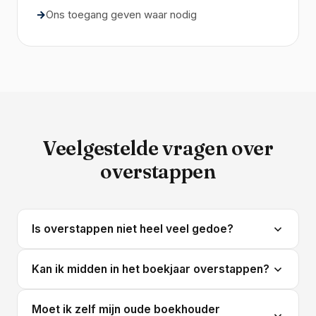
Ons toegang geven waar nodig
Veelgestelde vragen over
overstappen
Is overstappen niet heel veel gedoe?
Nee. Wij nemen contact op met je oude
Kan ik midden in het boekjaar overstappen?
boekhouder, halen alle data op en richten je
administratie opnieuw in. Binnen 14 dagen ben je
Ja. We stemmen met je oude boekhouder af wie de
Moet ik zelf mijn oude boekhouder
operationeel en jouw eigen tijdsinvestering blijft
lopende aangiftes afrondt, zodat er niets tussen wal